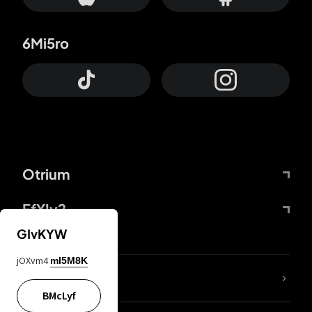
6Mi5ro
Otrium
FfYIy2
GIvKYW
jOXvm4
mI5M8K
KIjvtr
BMcLyf