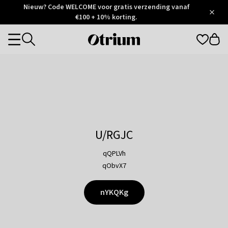
Otrium
Nieuw? Code WELCOME voor gratis verzending vanaf
/
5
Trustpilot
€100 + 10% korting.
score
Otrium
Categories
home
page
U/RGJC
qQPLVh
qObvX7
nYKQKg