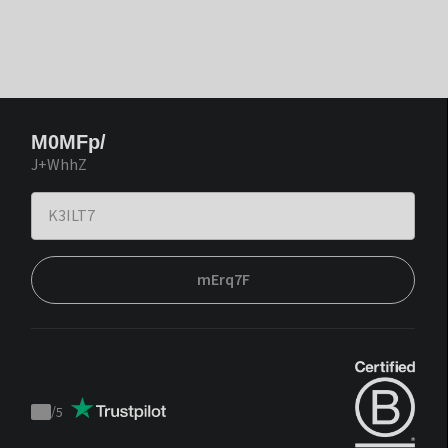
M0MFp/
J+WhhZ
mErq7F
/
5
Trustpilot
score