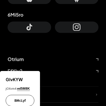
6Mi5ro
Otrium
FfYIy2
GIvKYW
jOXvm4
mI5M8K
KIjvtr
BMcLyf