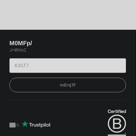
M0MFp/
J+WhhZ
mErq7F
/
5
Trustpilot
score