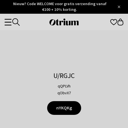
Otrium
Nieuw? Code WELCOME voor gratis verzending vanaf
/
5
Trustpilot
€100 + 10% korting.
score
Otrium
Categories
home
page
U/RGJC
qQPLVh
qObvX7
nYKQKg