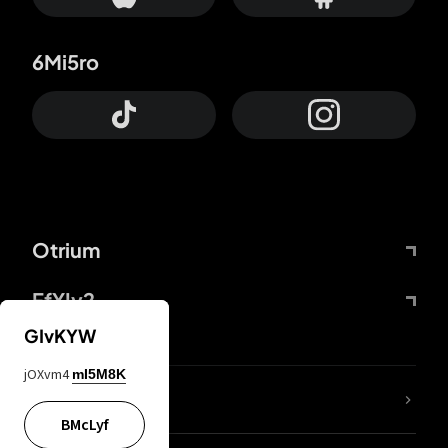
6Mi5ro
Otrium
FfYIy2
GIvKYW
jOXvm4
mI5M8K
KIjvtr
BMcLyf