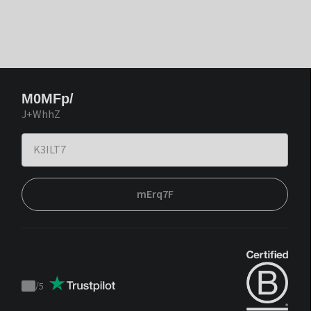
M0MFp/
J+WhhZ
mErq7F
/
5
Trustpilot
score