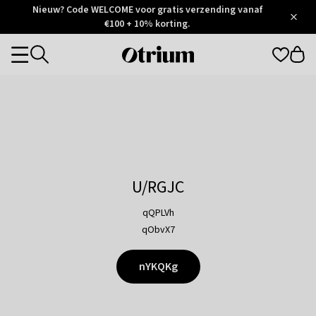
Otrium
Nieuw? Code WELCOME voor gratis verzending vanaf
/
5
Trustpilot
€100 + 10% korting.
score
Otrium
Categories
home
page
U/RGJC
qQPLVh
qObvX7
nYKQKg