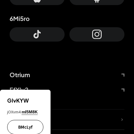
6Mi5ro
Otrium
FfYIy2
GIvKYW
jOXvm4
mI5M8K
KIjvtr
BMcLyf