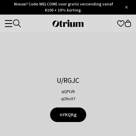
Otrium
Nieuw? Code WELCOME voor gratis verzending vanaf
/
5
Trustpilot
€100 + 10% korting.
score
Otrium
Categories
home
page
U/RGJC
qQPLVh
qObvX7
nYKQKg