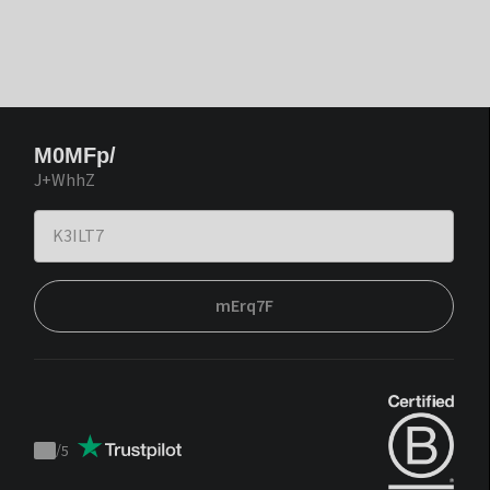
M0MFp/
J+WhhZ
mErq7F
/
5
Trustpilot
score