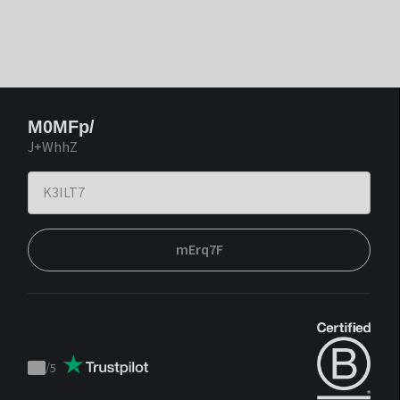
M0MFp/
J+WhhZ
mErq7F
/
5
Trustpilot
score