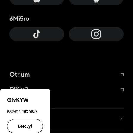
6Mi5ro
Otrium
FfYIy2
GIvKYW
jOXvm4
mI5M8K
KIjvtr
BMcLyf