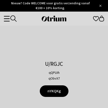
Otrium
Nieuw? Code WELCOME voor gratis verzending vanaf
/
5
Trustpilot
€100 + 10% korting.
score
Otrium
Categories
home
page
U/RGJC
qQPLVh
qObvX7
nYKQKg