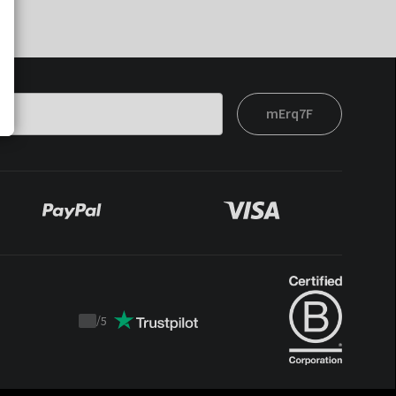
mErq7F
/
5
Trustpilot
score