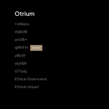
Otrium
+mNwru
lHjBUM
astDB+
igWSFm
vdzprr
z98/0Y
skyYBR
GTFpbj
Ethical Governance
Ethical impact