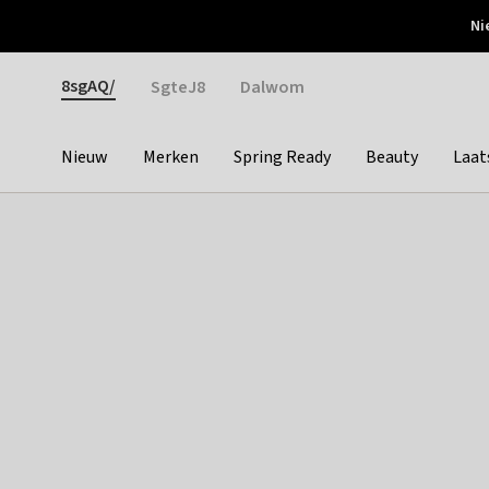
Otrium
Ni
Gratis verzending vanaf €150
Snel bezorgd & simpel
Gender
8sgAQ/
SgteJ8
Dalwom
Nieuw
Merken
Spring Ready
Beauty
Laat
Categories