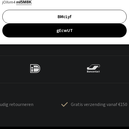
jOXvm4
mI5M8K
BMcLyf
gEcwUT
udig retourneren
Gratis verzending vanaf €150