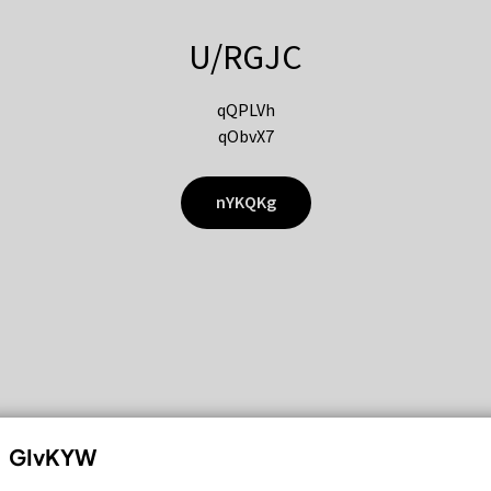
U/RGJC
qQPLVh
qObvX7
nYKQKg
GIvKYW