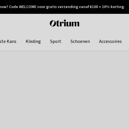
euw? Code WELCOME voor gratis verzending vanaf €100 + 10% korting.
 geretourneerd
Achteraf betalen
Otrium
home
page
ste Kans
Kleding
Sport
Schoenen
Accessoires