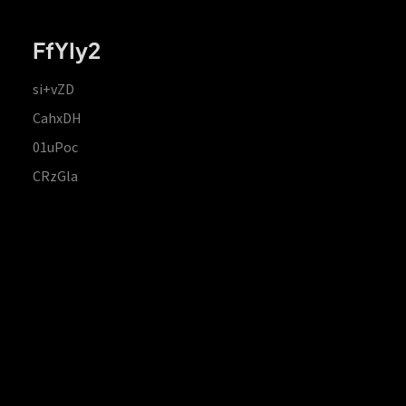
FfYIy2
si+vZD
CahxDH
01uPoc
CRzGla