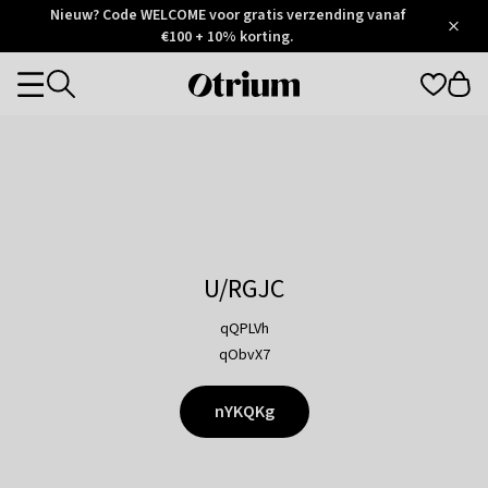
Otrium
Nieuw? Code WELCOME voor gratis verzending vanaf
/
5
Trustpilot
€100 + 10% korting.
score
Otrium
Categories
home
page
U/RGJC
qQPLVh
qObvX7
nYKQKg