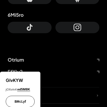
6Mi5ro
Otrium
FfYIy2
GIvKYW
jOXvm4
mI5M8K
KIjvtr
BMcLyf