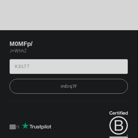
M0MFp/
J+WhhZ
mErq7F
/
5
Trustpilot
score