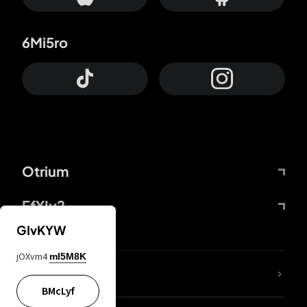
6Mi5ro
Otrium
FfYIy2
GIvKYW
jOXvm4
mI5M8K
KIjvtr
BMcLyf