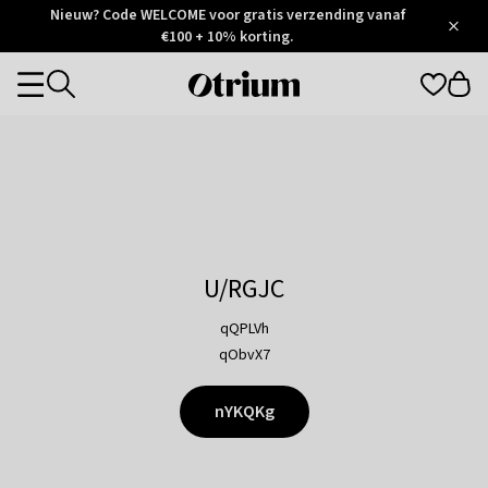
Otrium
Nieuw? Code WELCOME voor gratis verzending vanaf
/
5
Trustpilot
€100 + 10% korting.
score
Otrium
Categories
home
page
U/RGJC
qQPLVh
qObvX7
nYKQKg