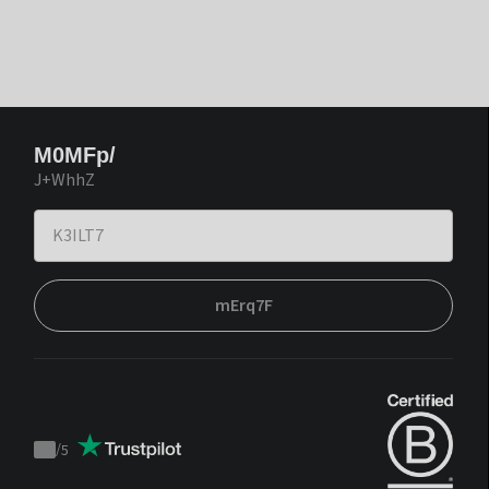
M0MFp/
J+WhhZ
mErq7F
/
5
Trustpilot
score