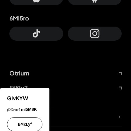
6Mi5ro
Otrium
FfYIy2
GIvKYW
jOXvm4
mI5M8K
KIjvtr
BMcLyf