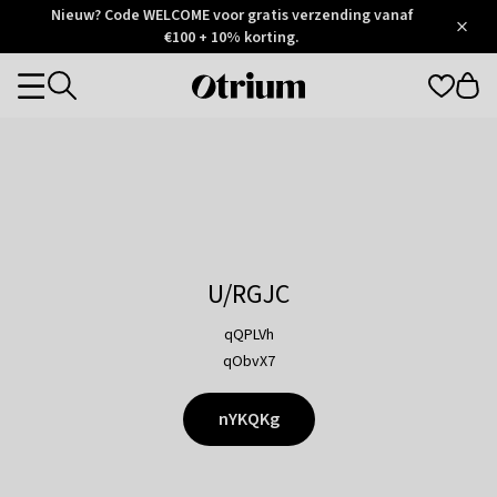
Otrium
Nieuw? Code WELCOME voor gratis verzending vanaf
/
5
Trustpilot
€100 + 10% korting.
score
Otrium
Categories
home
page
U/RGJC
qQPLVh
qObvX7
nYKQKg