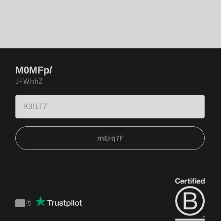
M0MFp/
J+WhhZ
mErq7F
/
5
Trustpilot
score