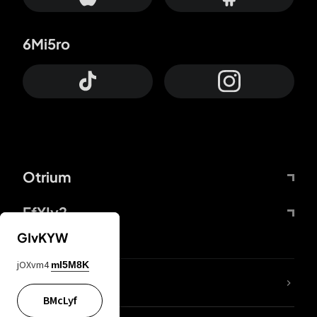
6Mi5ro
Otrium
FfYIy2
GIvKYW
jOXvm4
mI5M8K
KIjvtr
BMcLyf