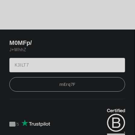
M0MFp/
J+WhhZ
mErq7F
/
5
Trustpilot
score