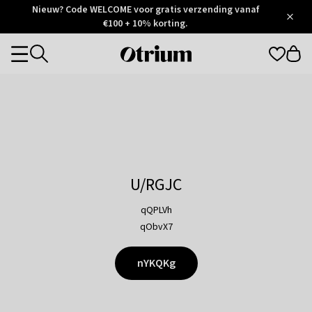
Otrium
Nieuw? Code WELCOME voor gratis verzending vanaf
/
5
Trustpilot
€100 + 10% korting.
score
Otrium
Categories
home
page
U/RGJC
qQPLVh
qObvX7
nYKQKg