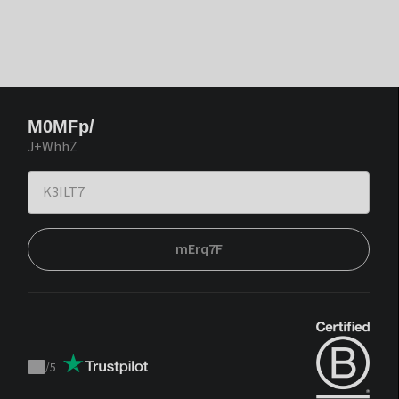
M0MFp/
J+WhhZ
mErq7F
/
5
Trustpilot
score