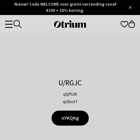
Otrium
Nieuw? Code WELCOME voor gratis verzending vanaf
/
5
Trustpilot
€100 + 10% korting.
score
Otrium
Categories
home
page
U/RGJC
qQPLVh
qObvX7
nYKQKg