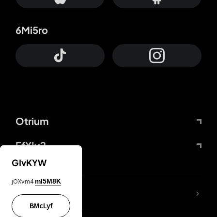
6Mi5ro
Otrium
FfYIy2
GIvKYW
jOXvm4
mI5M8K
KIjvtr
BMcLyf