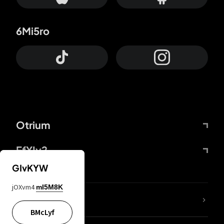
6Mi5ro
Otrium
FfYIy2
GIvKYW
jOXvm4
mI5M8K
KIjvtr
BMcLyf