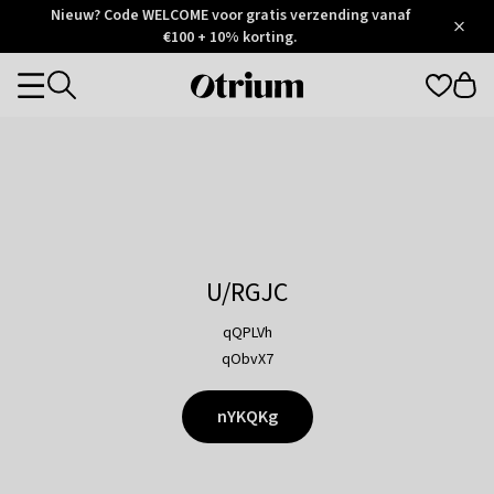
Otrium
Nieuw? Code WELCOME voor gratis verzending vanaf
/
5
Trustpilot
€100 + 10% korting.
score
Otrium
Categories
home
page
U/RGJC
qQPLVh
qObvX7
nYKQKg