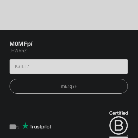
M0MFp/
J+WhhZ
mErq7F
/
5
Trustpilot
score