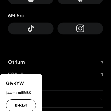
6Mi5ro
Otrium
FfYIy2
GIvKYW
jOXvm4
mI5M8K
KIjvtr
BMcLyf