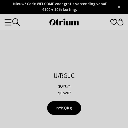
Otrium
Nieuw? Code WELCOME voor gratis verzending vanaf
/
5
Trustpilot
€100 + 10% korting.
score
Otrium
Categories
home
page
U/RGJC
qQPLVh
qObvX7
nYKQKg