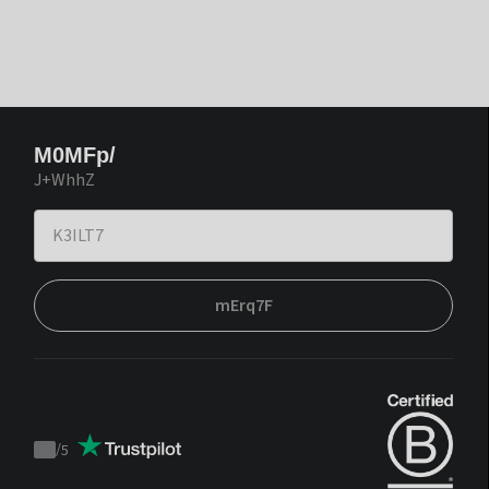
M0MFp/
J+WhhZ
mErq7F
/
5
Trustpilot
score