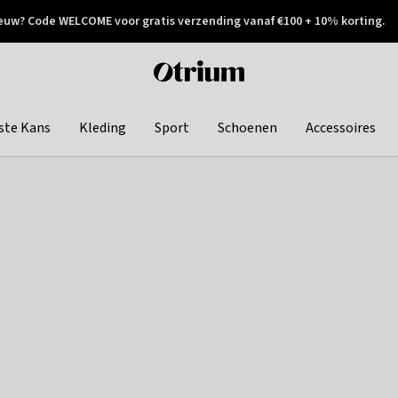
euw? Code WELCOME voor gratis verzending vanaf €100 + 10% korting.
 geretourneerd
Achteraf betalen
Otrium
home
page
ste Kans
Kleding
Sport
Schoenen
Accessoires