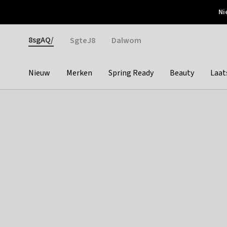
Otrium
Ni
Gratis verzending vanaf €150
Snel bezorgd & simpel
Gender
8sgAQ/
SgteJ8
Dalwom
Nieuw
Merken
Spring Ready
Beauty
Laat
Categories