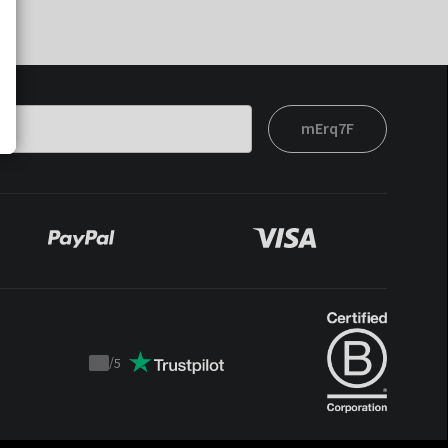
mErq7F
/
5
Trustpilot
score