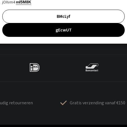
jOXvm4
mI5M8K
BMcLyf
gEcwUT
udig retourneren
Gratis verzending vanaf €150