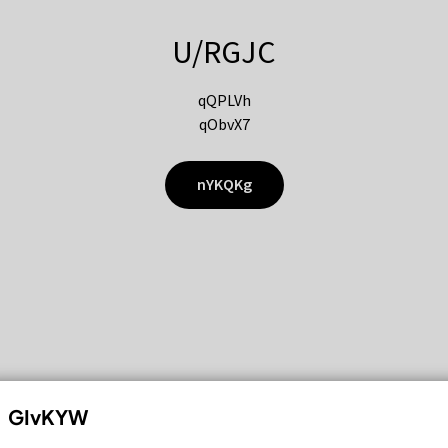
U/RGJC
qQPLVh
qObvX7
nYKQKg
GIvKYW