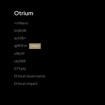
Otrium
+mNwru
lHjBUM
astDB+
igWSFm
vdzprr
z98/0Y
skyYBR
GTFpbj
Ethical Governance
Ethical impact