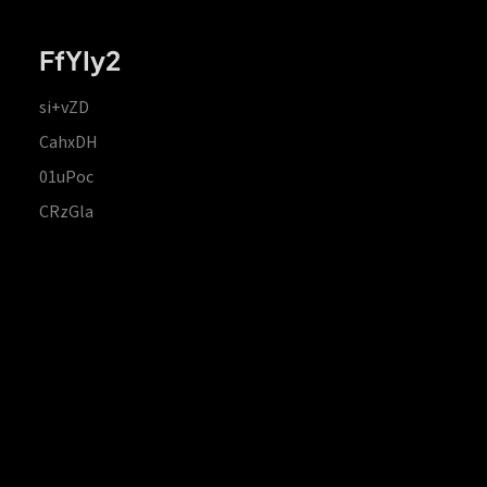
FfYIy2
si+vZD
CahxDH
01uPoc
CRzGla