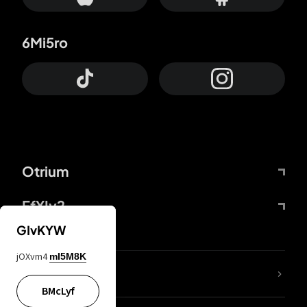
6Mi5ro
Otrium
FfYIy2
GIvKYW
jOXvm4
mI5M8K
KIjvtr
BMcLyf