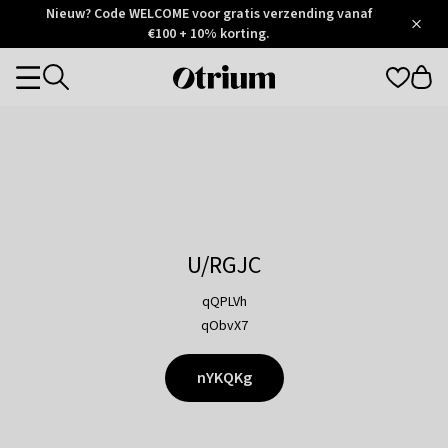
Otrium
Nieuw? Code WELCOME voor gratis verzending vanaf
/
5
Trustpilot
€100 + 10% korting.
score
Otrium
Categories
home
page
U/RGJC
qQPLVh
qObvX7
nYKQKg