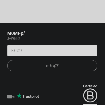
M0MFp/
J+WhhZ
mErq7F
/
5
Trustpilot
score