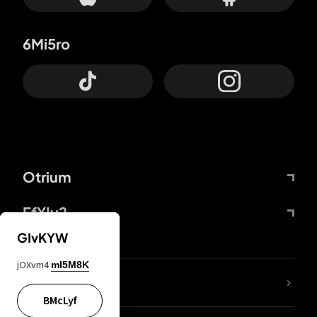
6Mi5ro
Otrium
FfYIy2
GIvKYW
jOXvm4
mI5M8K
KIjvtr
BMcLyf