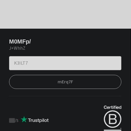
M0MFp/
J+WhhZ
mErq7F
/
5
Trustpilot
score