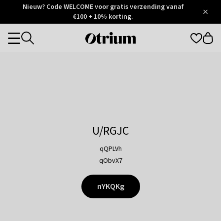
Otrium
Nieuw? Code WELCOME voor gratis verzending vanaf
/
5
Trustpilot
€100 + 10% korting.
score
Otrium
Categories
home
page
U/RGJC
qQPLVh
qObvX7
nYKQKg