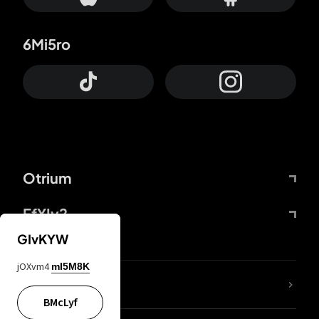
6Mi5ro
Otrium
FfYIy2
GIvKYW
jOXvm4
mI5M8K
KIjvtr
BMcLyf