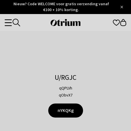
Otrium
Nieuw? Code WELCOME voor gratis verzending vanaf
/
5
Trustpilot
€100 + 10% korting.
score
Otrium
Categories
home
page
U/RGJC
qQPLVh
qObvX7
nYKQKg