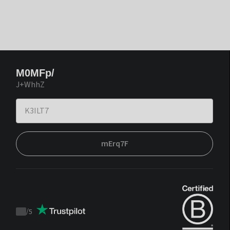
M0MFp/
J+WhhZ
mErq7F
/
5
Trustpilot
score