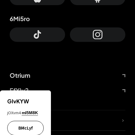
6Mi5ro
Otrium
FfYIy2
GIvKYW
jOXvm4
mI5M8K
KIjvtr
BMcLyf