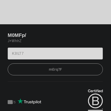
M0MFp/
J+WhhZ
mErq7F
/
5
Trustpilot
score