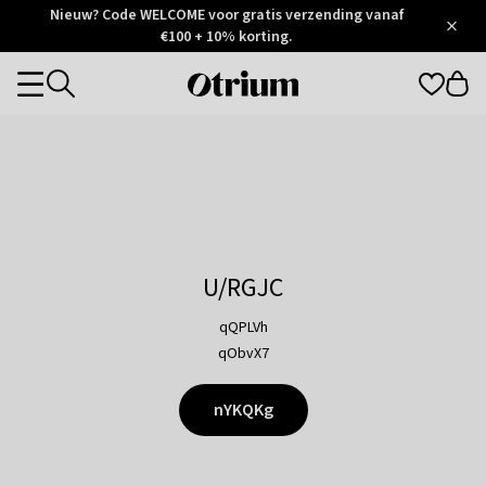
Otrium
Nieuw? Code WELCOME voor gratis verzending vanaf
/
5
Trustpilot
€100 + 10% korting.
score
Otrium
Categories
home
page
U/RGJC
qQPLVh
qObvX7
nYKQKg