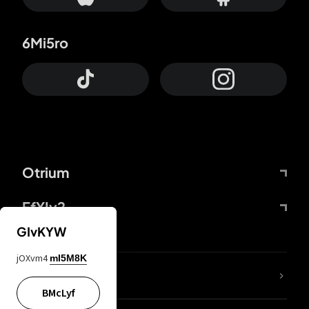
6Mi5ro
Otrium
FfYIy2
GIvKYW
jOXvm4
mI5M8K
KIjvtr
BMcLyf