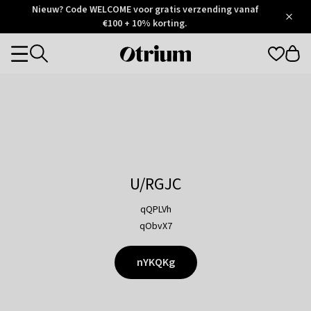
Otrium
Nieuw? Code WELCOME voor gratis verzending vanaf
/
5
Trustpilot
€100 + 10% korting.
score
Otrium
Categories
home
page
U/RGJC
qQPLVh
qObvX7
nYKQKg