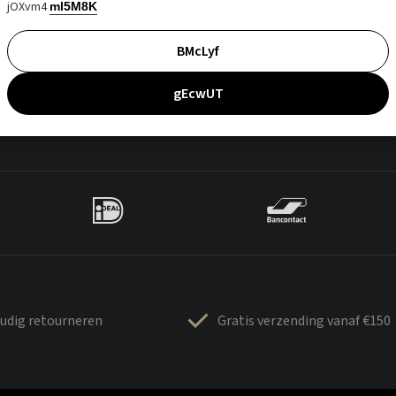
jOXvm4
mI5M8K
BMcLyf
gEcwUT
udig retourneren
Gratis verzending vanaf €150