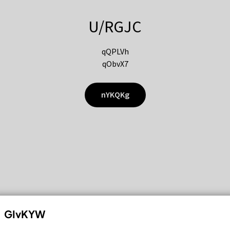
U/RGJC
qQPLVh
qObvX7
nYKQKg
GIvKYW