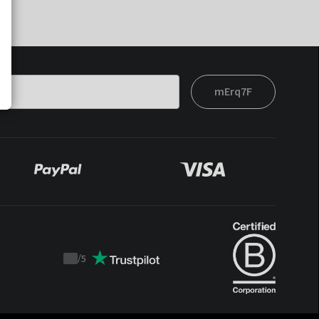
mErq7F
/
5
Trustpilot
score