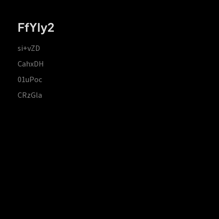
FfYIy2
si+vZD
CahxDH
01uPoc
CRzGla