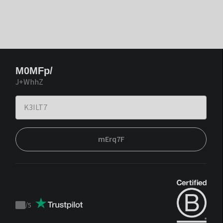
M0MFp/
J+WhhZ
mErq7F
/
5
Trustpilot
score