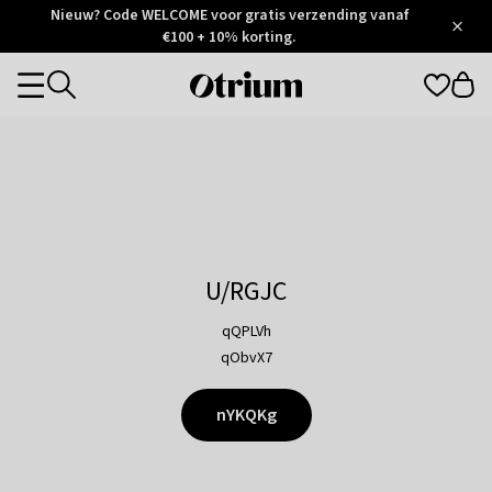
Otrium
Nieuw? Code WELCOME voor gratis verzending vanaf
/
5
Trustpilot
€100 + 10% korting.
score
Otrium
Categories
home
page
U/RGJC
qQPLVh
qObvX7
nYKQKg