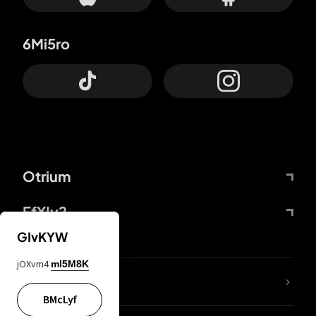
6Mi5ro
Otrium
FfYIy2
GIvKYW
jOXvm4
mI5M8K
KIjvtr
BMcLyf