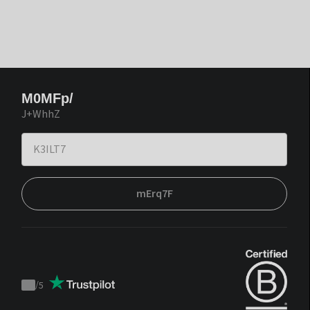
M0MFp/
J+WhhZ
mErq7F
/
5
Trustpilot
score