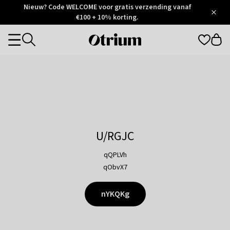
Otrium
Nieuw? Code WELCOME voor gratis verzending vanaf
/
5
Trustpilot
€100 + 10% korting.
score
Otrium
Categories
home
page
U/RGJC
qQPLVh
qObvX7
nYKQKg