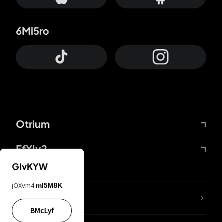
6Mi5ro
Otrium
FfYIy2
GIvKYW
jOXvm4
mI5M8K
KIjvtr
BMcLyf