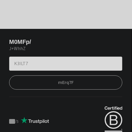
M0MFp/
J+WhhZ
mErq7F
/
5
Trustpilot
score