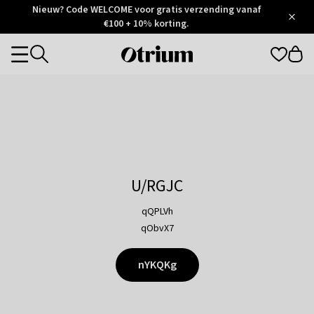
Otrium
Nieuw? Code WELCOME voor gratis verzending vanaf
/
5
Trustpilot
€100 + 10% korting.
score
Otrium
Categories
home
page
U/RGJC
qQPLVh
qObvX7
nYKQKg