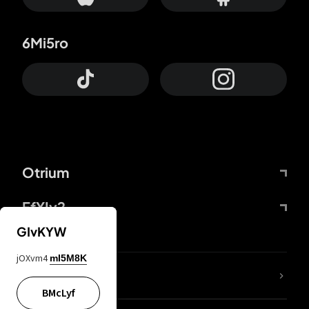
6Mi5ro
Otrium
FfYIy2
GIvKYW
jOXvm4
mI5M8K
KIjvtr
BMcLyf