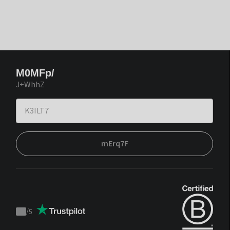
M0MFp/
J+WhhZ
mErq7F
/
5
Trustpilot
score