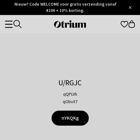
Otrium
Nieuw? Code WELCOME voor gratis verzending vanaf
/
5
Trustpilot
€100 + 10% korting.
score
Otrium
Categories
home
page
U/RGJC
qQPLVh
qObvX7
nYKQKg