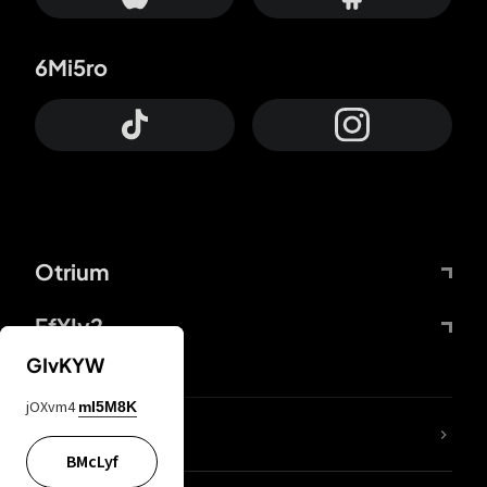
6Mi5ro
Otrium
FfYIy2
GIvKYW
jOXvm4
mI5M8K
KIjvtr
BMcLyf