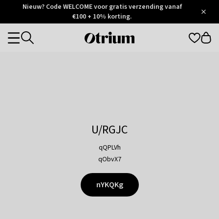
Otrium
Nieuw? Code WELCOME voor gratis verzending vanaf
/
5
Trustpilot
€100 + 10% korting.
score
Otrium
Categories
home
page
U/RGJC
qQPLVh
qObvX7
nYKQKg