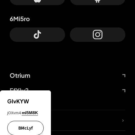
6Mi5ro
Otrium
FfYIy2
GIvKYW
jOXvm4
mI5M8K
KIjvtr
BMcLyf