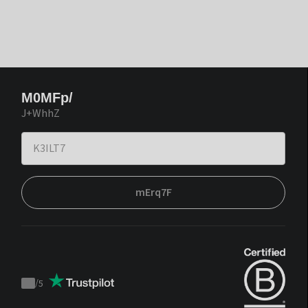
M0MFp/
J+WhhZ
mErq7F
/
5
Trustpilot
score