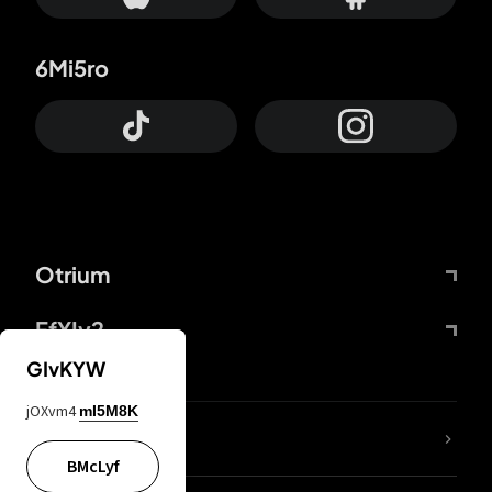
6Mi5ro
Otrium
FfYIy2
GIvKYW
jOXvm4
mI5M8K
KIjvtr
BMcLyf