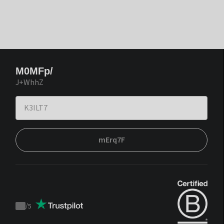
M0MFp/
J+WhhZ
mErq7F
/
5
Trustpilot
score