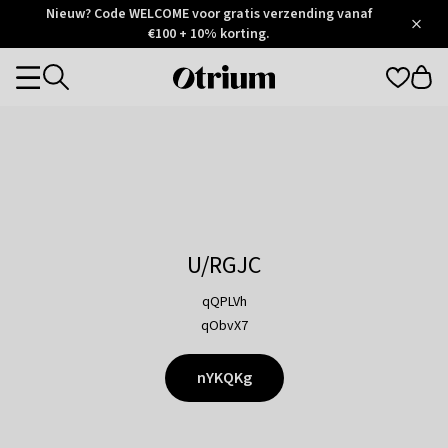
Otrium
Nieuw? Code WELCOME voor gratis verzending vanaf
/
5
Trustpilot
€100 + 10% korting.
score
Otrium
Categories
home
page
U/RGJC
qQPLVh
qObvX7
nYKQKg