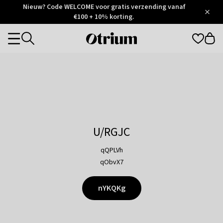
Otrium
Nieuw? Code WELCOME voor gratis verzending vanaf
/
5
Trustpilot
€100 + 10% korting.
score
Otrium
Categories
home
page
U/RGJC
qQPLVh
qObvX7
nYKQKg