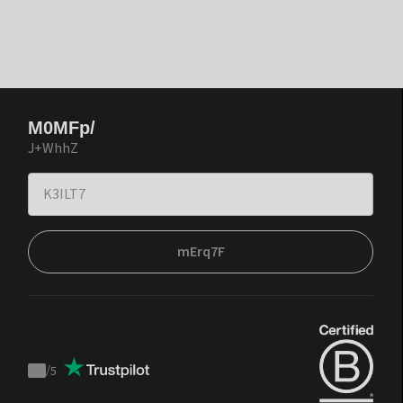
M0MFp/
J+WhhZ
mErq7F
/
5
Trustpilot
score