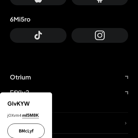
6Mi5ro
Otrium
FfYIy2
GIvKYW
jOXvm4
mI5M8K
KIjvtr
BMcLyf