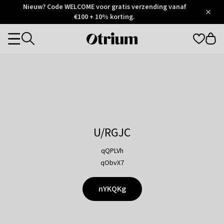
Otrium
Nieuw? Code WELCOME voor gratis verzending vanaf
/
5
Trustpilot
€100 + 10% korting.
score
Otrium
Categories
home
page
U/RGJC
qQPLVh
qObvX7
nYKQKg