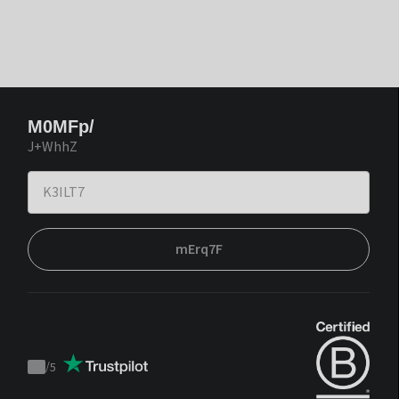
M0MFp/
J+WhhZ
mErq7F
/
5
Trustpilot
score