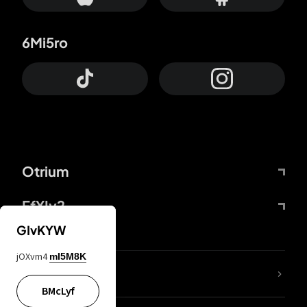
6Mi5ro
Otrium
FfYIy2
GIvKYW
jOXvm4
mI5M8K
KIjvtr
BMcLyf