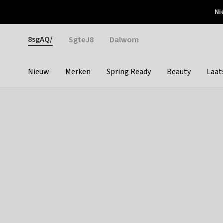
Otrium
Ni
Gratis verzending vanaf €150
Snel bezorgd & simpel
Gender
8sgAQ/
SgteJ8
Dalwom
Nieuw
Merken
Spring Ready
Beauty
Laat
Categories