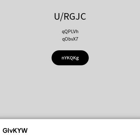
U/RGJC
qQPLVh
qObvX7
nYKQKg
GIvKYW