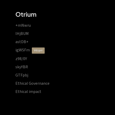
Otrium
+mNwru
lHjBUM
astDB+
igWSFm
vdzprr
z98/0Y
skyYBR
GTFpbj
Ethical Governance
Ethical impact