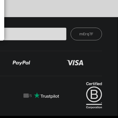
mErq7F
/
5
Trustpilot
score