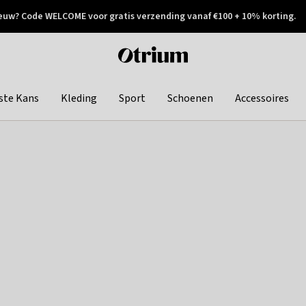
euw? Code WELCOME voor gratis verzending vanaf €100 + 10% korting.
 geretourneerd
Achteraf betalen
Otrium
home
page
ste Kans
Kleding
Sport
Schoenen
Accessoires