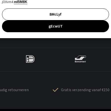
jOXvm4
mI5M8K
BMcLyf
gEcwUT
udig retourneren
Gratis verzending vanaf €150