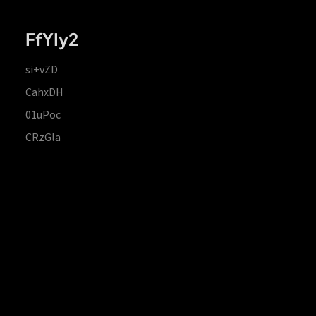
FfYIy2
si+vZD
CahxDH
01uPoc
CRzGla