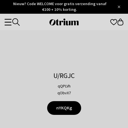
Otrium
Nieuw? Code WELCOME voor gratis verzending vanaf
/
5
Trustpilot
€100 + 10% korting.
score
Otrium
Categories
home
page
U/RGJC
qQPLVh
qObvX7
nYKQKg