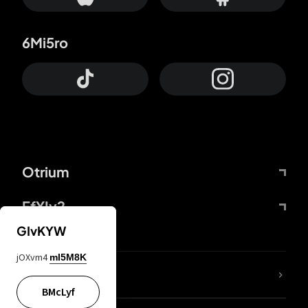
6Mi5ro
Otrium
FfYIy2
GIvKYW
jOXvm4
mI5M8K
KIjvtr
BMcLyf