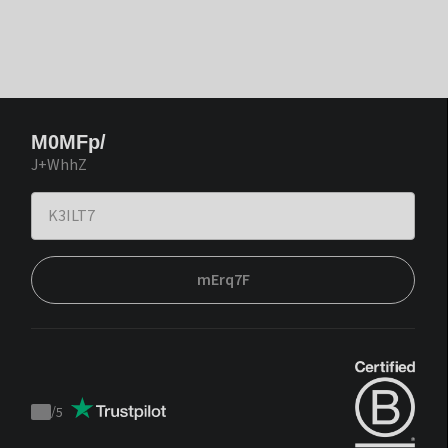
M0MFp/
J+WhhZ
mErq7F
/
5
Trustpilot
score