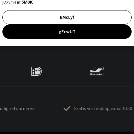
jOXvm4
mI5M8K
BMcLyf
gEcwUT
udig retourneren
Gratis verzending vanaf €150