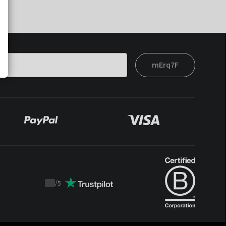
mErq7F
/
5
Trustpilot
score