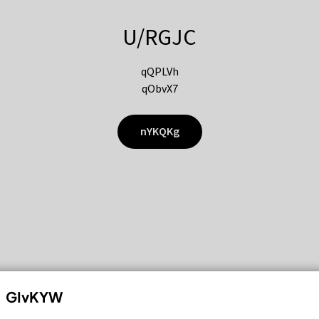
U/RGJC
qQPLVh
qObvX7
nYKQKg
GIvKYW