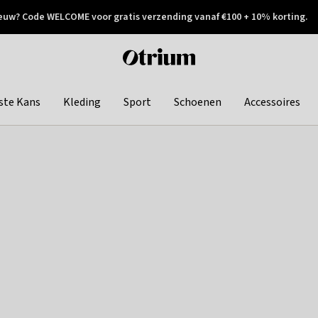
euw? Code WELCOME voor gratis verzending vanaf €100 + 10% korting.
 geretourneerd
Achteraf betalen
Otrium
home
page
ste Kans
Kleding
Sport
Schoenen
Accessoires