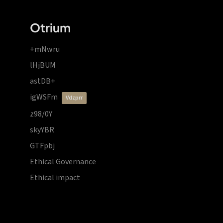
Otrium
+mNwru
lHjBUM
astDB+
igWSFm
vdzprr
z98/0Y
skyYBR
GTFpbj
Ethical Governance
Ethical impact