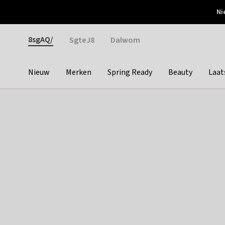
Otrium
Ni
Gratis verzending vanaf €150
Snel bezorgd & simpel
Gender
8sgAQ/
SgteJ8
Dalwom
Nieuw
Merken
Spring Ready
Beauty
Laat
Categories