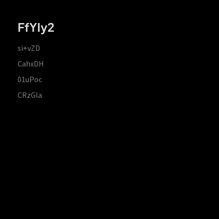
FfYIy2
si+vZD
CahxDH
01uPoc
CRzGla