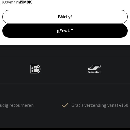
jOXvm4
mI5M8K
BMcLyf
gEcwUT
udig retourneren
Gratis verzending vanaf €150