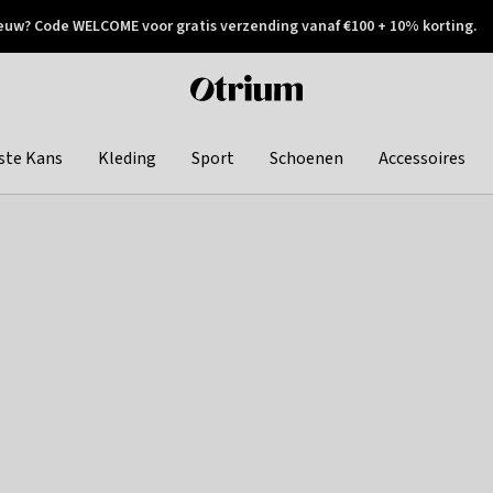
euw? Code WELCOME voor gratis verzending vanaf €100 + 10% korting.
 geretourneerd
Achteraf betalen
Otrium
home
page
ste Kans
Kleding
Sport
Schoenen
Accessoires