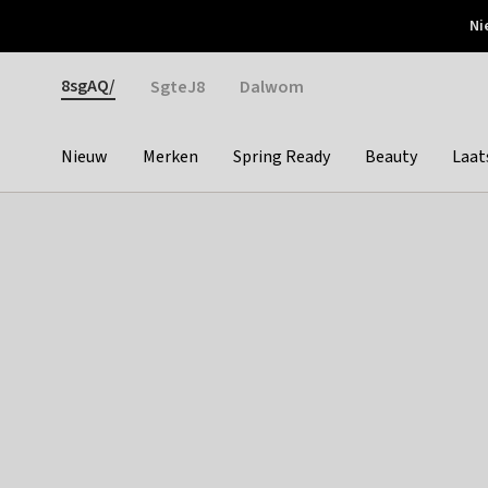
Otrium
Ni
Gratis verzending vanaf €150
Snel bezorgd & simpel
Gender
8sgAQ/
SgteJ8
Dalwom
Nieuw
Merken
Spring Ready
Beauty
Laat
Categories