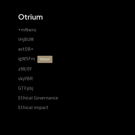
Otrium
+mNwru
lHjBUM
astDB+
igWSFm
vdzprr
z98/0Y
skyYBR
GTFpbj
Ethical Governance
Ethical impact