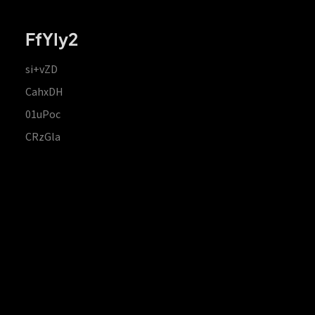
FfYIy2
si+vZD
CahxDH
01uPoc
CRzGla