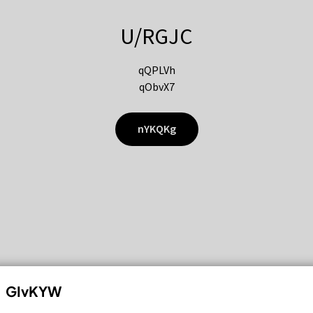
U/RGJC
qQPLVh
qObvX7
nYKQKg
GIvKYW