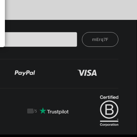
mErq7F
/
5
Trustpilot
score