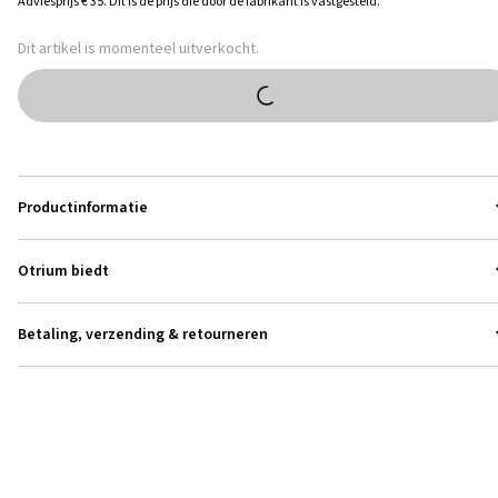
Adviesprijs
€ 35
.
Dit is de prijs die door de fabrikant is vastgesteld.
Dit artikel is momenteel uitverkocht.
Productinformatie
Otrium biedt
Betaling, verzending & retourneren