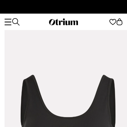
Otrium
Otrium
home
page