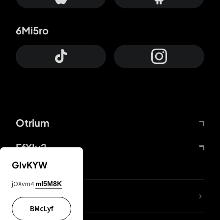
6Mi5ro
Otrium
FfYIy2
GIvKYW
jOXvm4
mI5M8K
KIjvtr
BMcLyf