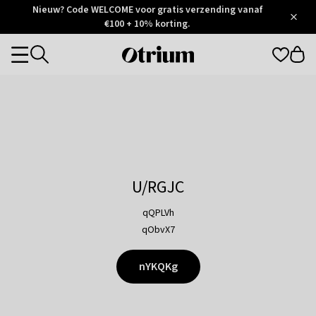
Otrium
Nieuw? Code WELCOME voor gratis verzending vanaf
/
5
Trustpilot
€100 + 10% korting.
score
Otrium
Categories
home
page
U/RGJC
qQPLVh
qObvX7
nYKQKg