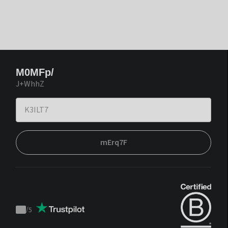
M0MFp/
J+WhhZ
mErq7F
/
5
Trustpilot
score