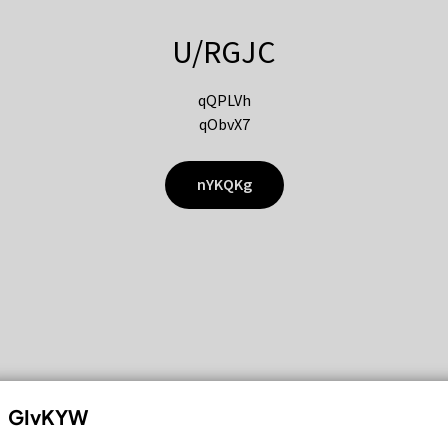
U/RGJC
qQPLVh
qObvX7
nYKQKg
GIvKYW