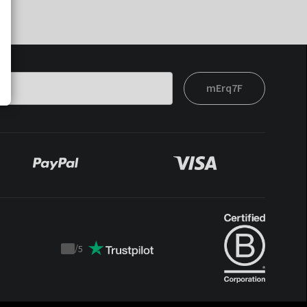
mErq7F
/
5
Trustpilot
score