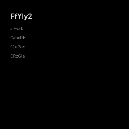
FfYIy2
si+vZD
CahxDH
01uPoc
CRzGla