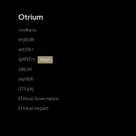
Otrium
+mNwru
lHjBUM
astDB+
igWSFm
vdzprr
z98/0Y
skyYBR
GTFpbj
Ethical Governance
Ethical impact