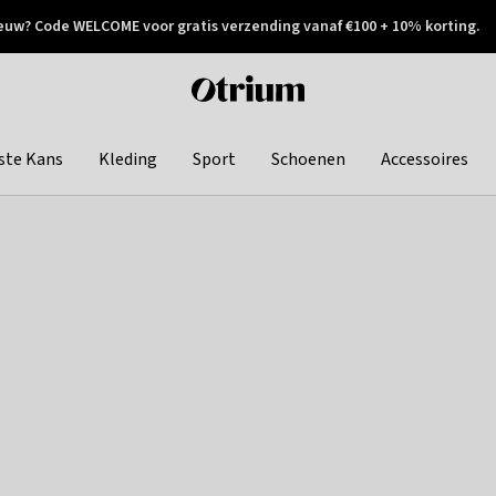
euw? Code WELCOME voor gratis verzending vanaf €100 + 10% korting.
 geretourneerd
Achteraf betalen
Otrium
home
page
ste Kans
Kleding
Sport
Schoenen
Accessoires