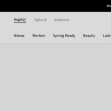
Otrium
Ni
Gratis verzending vanaf €150
Snel bezorgd & simpel
Gender
8sgAQ/
SgteJ8
Dalwom
Nieuw
Merken
Spring Ready
Beauty
Laat
Categories