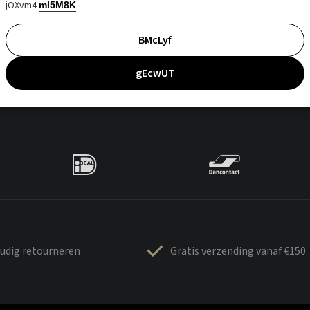
jOXvm4
mI5M8K
BMcLyf
gEcwUT
udig retourneren
Gratis verzending vanaf €150