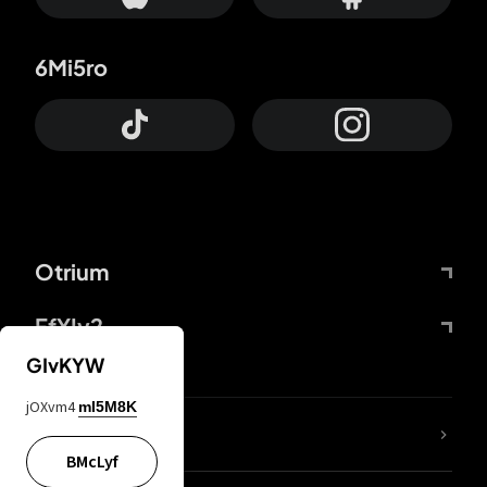
6Mi5ro
Otrium
FfYIy2
GIvKYW
jOXvm4
mI5M8K
KIjvtr
BMcLyf