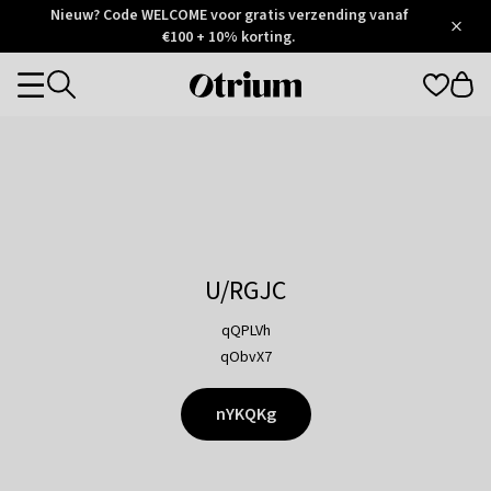
Otrium
Nieuw? Code WELCOME voor gratis verzending vanaf
/
5
Trustpilot
€100 + 10% korting.
score
Otrium
Categories
home
page
U/RGJC
qQPLVh
qObvX7
nYKQKg