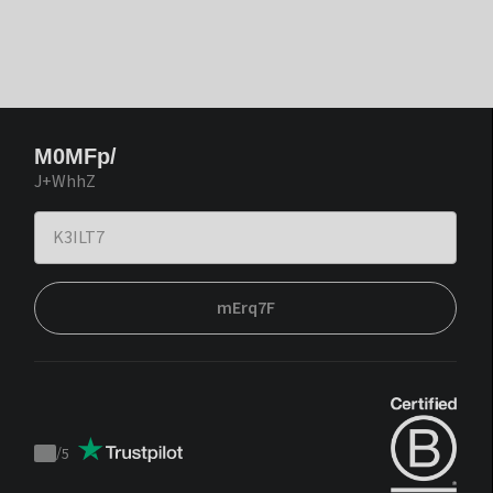
M0MFp/
J+WhhZ
mErq7F
/
5
Trustpilot
score