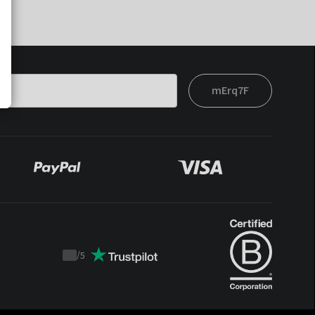
mErq7F
/
5
Trustpilot
score