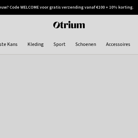
euw? Code WELCOME voor gratis verzending vanaf €100 + 10% korting.
 geretourneerd
Achteraf betalen
Otrium
home
page
ste Kans
Kleding
Sport
Schoenen
Accessoires