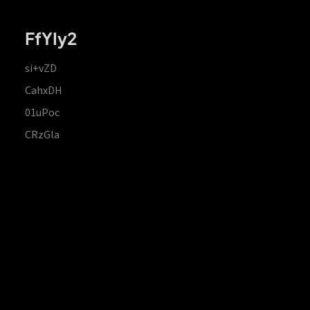
FfYIy2
si+vZD
CahxDH
01uPoc
CRzGla