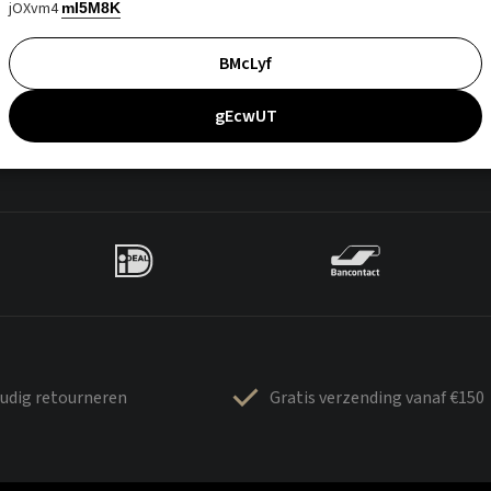
jOXvm4
mI5M8K
BMcLyf
gEcwUT
udig retourneren
Gratis verzending vanaf €150