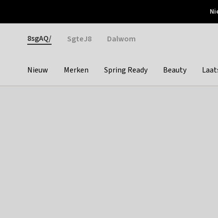
Otrium
Ni
Gratis verzending vanaf €150
Snel bezorgd & simpel
Gender
8sgAQ/
SgteJ8
Dalwom
Nieuw
Merken
Spring Ready
Beauty
Laat
Categories