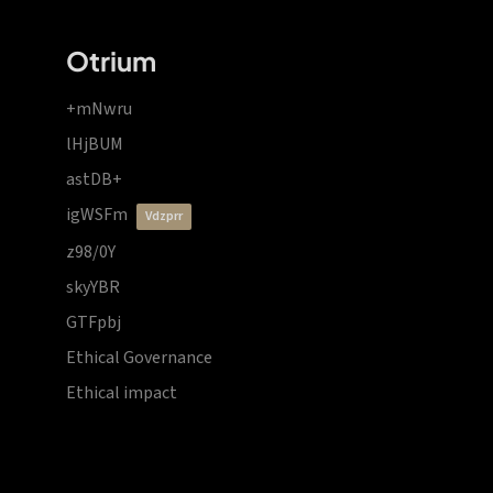
Otrium
+mNwru
lHjBUM
astDB+
igWSFm
vdzprr
z98/0Y
skyYBR
GTFpbj
Ethical Governance
Ethical impact