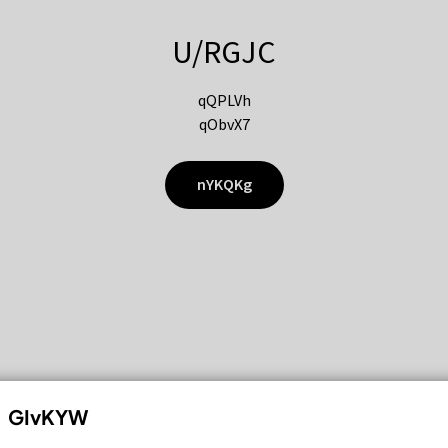
U/RGJC
qQPLVh
qObvX7
nYKQKg
GIvKYW