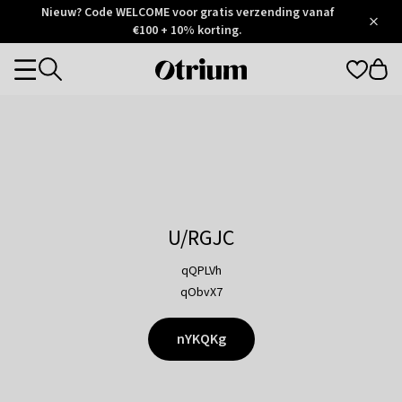
Otrium
Nieuw? Code WELCOME voor gratis verzending vanaf
/
5
Trustpilot
€100 + 10% korting.
score
Otrium
Categories
home
page
U/RGJC
qQPLVh
qObvX7
nYKQKg