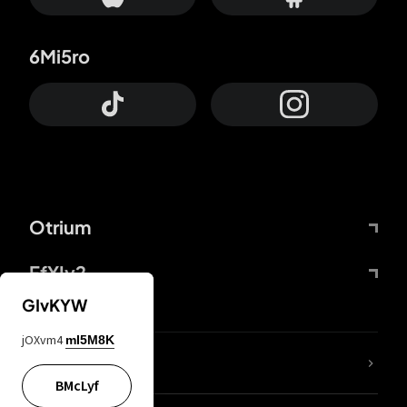
6Mi5ro
Otrium
FfYIy2
GIvKYW
jOXvm4
mI5M8K
KIjvtr
BMcLyf