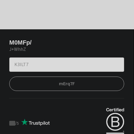
M0MFp/
J+WhhZ
mErq7F
/
5
Trustpilot
score