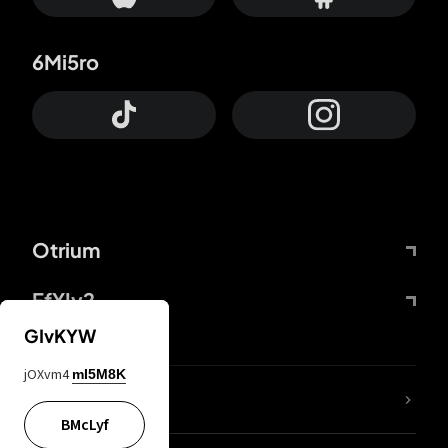
6Mi5ro
Otrium
FfYIy2
GIvKYW
jOXvm4
mI5M8K
KIjvtr
BMcLyf