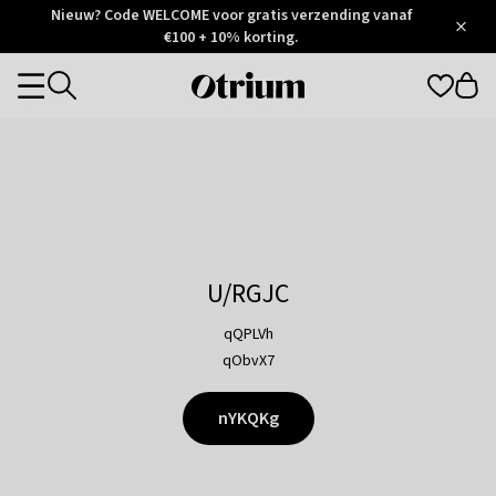
Otrium
Nieuw? Code WELCOME voor gratis verzending vanaf
/
5
Trustpilot
€100 + 10% korting.
score
Otrium
Categories
home
page
U/RGJC
qQPLVh
qObvX7
nYKQKg