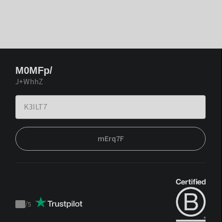
M0MFp/
J+WhhZ
mErq7F
/
5
Trustpilot
score