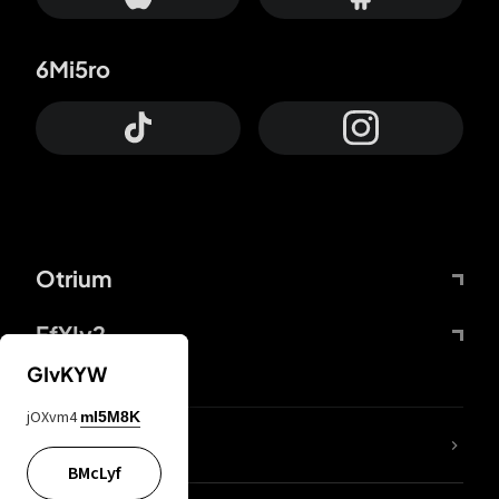
6Mi5ro
Otrium
FfYIy2
GIvKYW
jOXvm4
mI5M8K
KIjvtr
BMcLyf