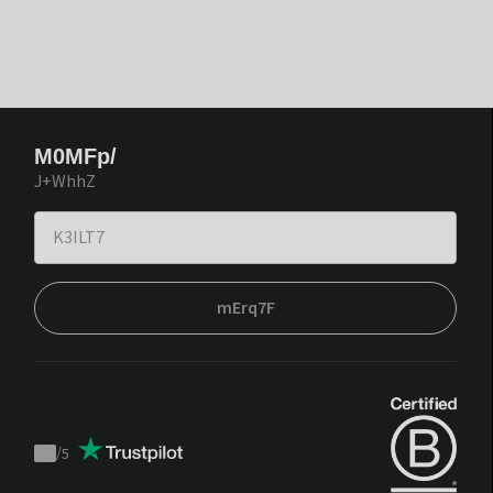
M0MFp/
J+WhhZ
mErq7F
/
5
Trustpilot
score