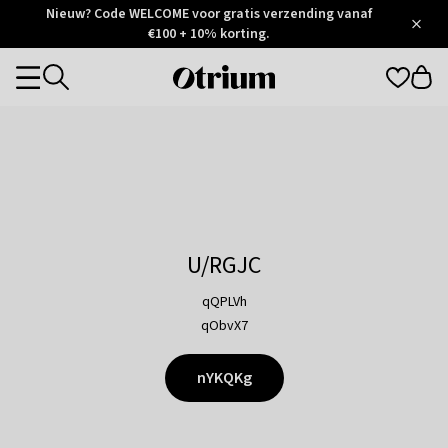
Otrium
Nieuw? Code WELCOME voor gratis verzending vanaf
/
5
Trustpilot
€100 + 10% korting.
score
Otrium
Categories
home
page
U/RGJC
qQPLVh
qObvX7
nYKQKg