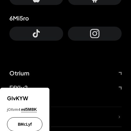
6Mi5ro
Otrium
FfYIy2
GIvKYW
jOXvm4
mI5M8K
KIjvtr
BMcLyf