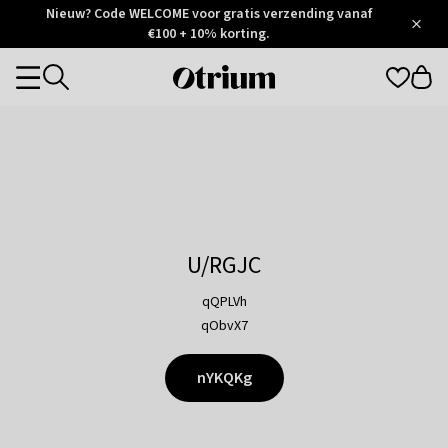
Otrium
Nieuw? Code WELCOME voor gratis verzending vanaf
/
5
Trustpilot
€100 + 10% korting.
score
Otrium
Categories
home
page
U/RGJC
qQPLVh
qObvX7
nYKQKg