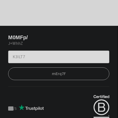
M0MFp/
J+WhhZ
mErq7F
/
5
Trustpilot
score