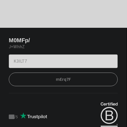
M0MFp/
J+WhhZ
mErq7F
/
5
Trustpilot
score