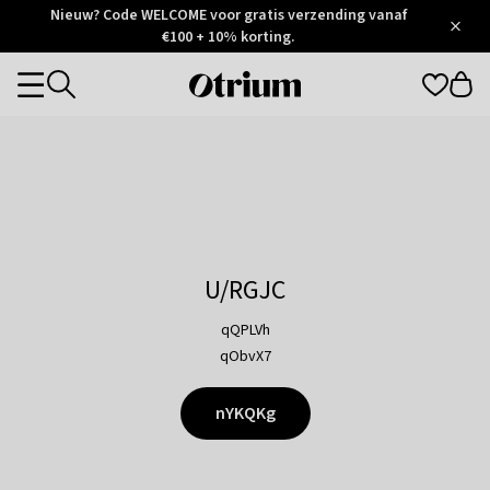
Otrium
Nieuw? Code WELCOME voor gratis verzending vanaf
/
5
Trustpilot
€100 + 10% korting.
score
Otrium
Categories
home
page
U/RGJC
qQPLVh
qObvX7
nYKQKg