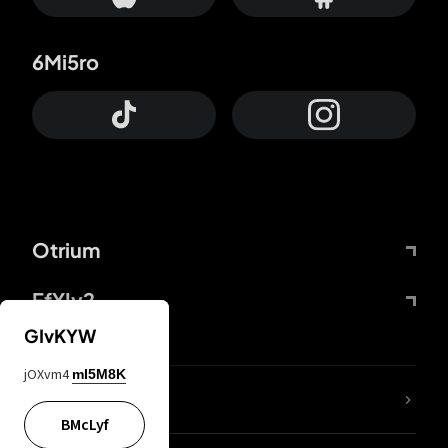
6Mi5ro
Otrium
FfYIy2
GIvKYW
jOXvm4
mI5M8K
KIjvtr
BMcLyf