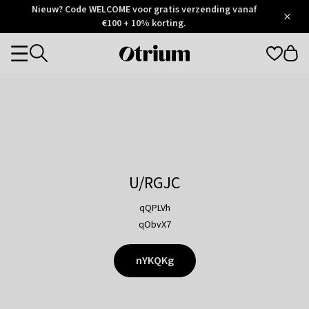
Otrium
Nieuw? Code WELCOME voor gratis verzending vanaf
/
5
Trustpilot
€100 + 10% korting.
score
Otrium
Categories
home
page
U/RGJC
qQPLVh
qObvX7
nYKQKg