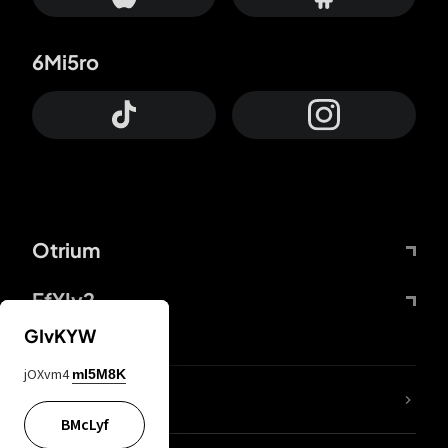
6Mi5ro
Otrium
FfYIy2
GIvKYW
jOXvm4
mI5M8K
KIjvtr
BMcLyf