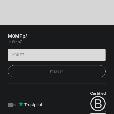
M0MFp/
J+WhhZ
mErq7F
/
5
Trustpilot
score