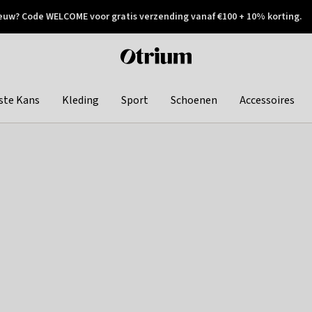
euw? Code WELCOME voor gratis verzending vanaf €100 + 10% korting.
 geretourneerd
Achteraf betalen
Otrium
home
page
ste Kans
Kleding
Sport
Schoenen
Accessoires