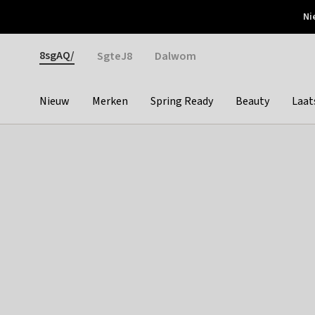
Otrium
Ni
Gratis verzending vanaf €150
Snel bezorgd & simpel
Gender
8sgAQ/
SgteJ8
Dalwom
Nieuw
Merken
Spring Ready
Beauty
Laat
Categories