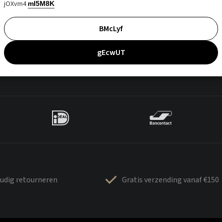
jOXvm4
mI5M8K
BMcLyf
gEcwUT
udig retourneren
Gratis verzending vanaf €150