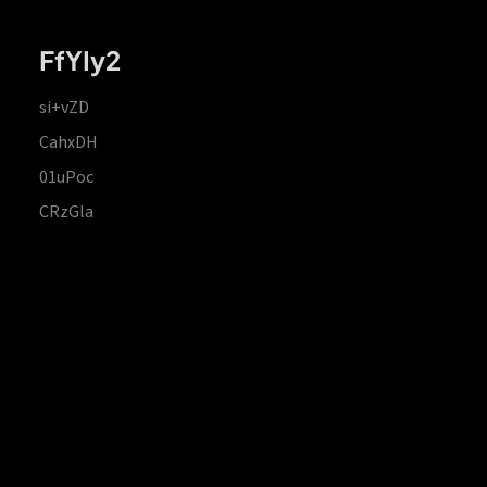
FfYIy2
si+vZD
CahxDH
01uPoc
CRzGla