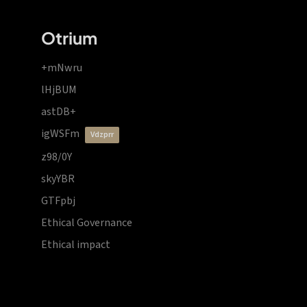
Otrium
+mNwru
lHjBUM
astDB+
igWSFm
vdzprr
z98/0Y
skyYBR
GTFpbj
Ethical Governance
Ethical impact