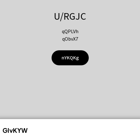
U/RGJC
qQPLVh
qObvX7
nYKQKg
GIvKYW