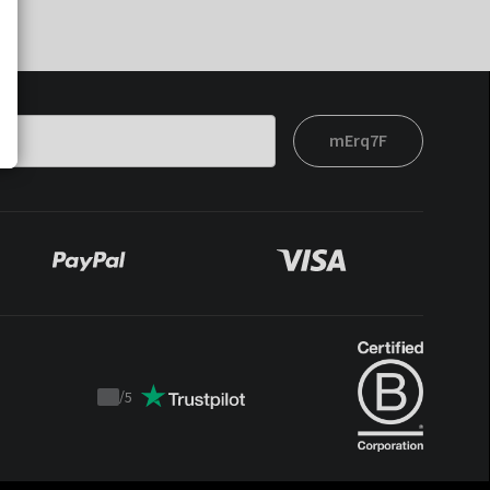
mErq7F
/
5
Trustpilot
score