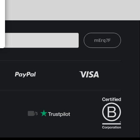
mErq7F
/
5
Trustpilot
score