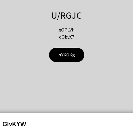
U/RGJC
qQPLVh
qObvX7
nYKQKg
GIvKYW