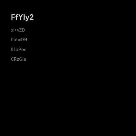
FfYIy2
si+vZD
CahxDH
01uPoc
CRzGla