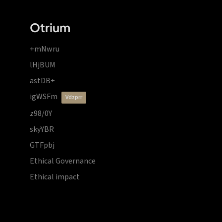
Otrium
+mNwru
lHjBUM
astDB+
igWSFm
vdzprr
z98/0Y
skyYBR
GTFpbj
Ethical Governance
Ethical impact