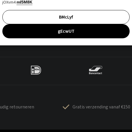
jOXvm4
mI5M8K
BMcLyf
gEcwUT
udig retourneren
Gratis verzending vanaf €150