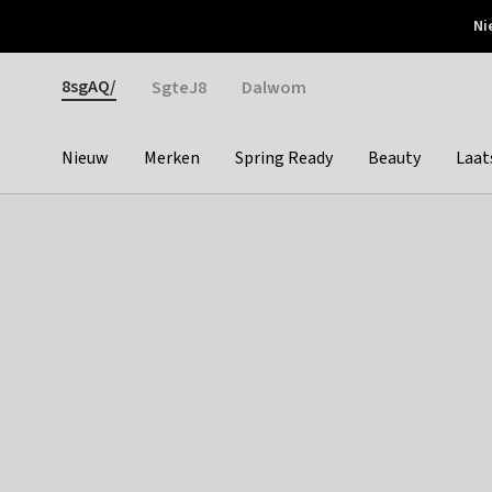
Otrium
Ni
Gratis verzending vanaf €150
Snel bezorgd & simpel
Gender
8sgAQ/
SgteJ8
Dalwom
Nieuw
Merken
Spring Ready
Beauty
Laat
Categories