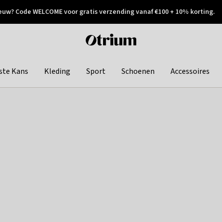
euw? Code WELCOME voor gratis verzending vanaf €100 + 10% korting.
 geretourneerd
Achteraf betalen
Otrium
home
page
ste Kans
Kleding
Sport
Schoenen
Accessoires