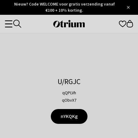
Otrium
Nieuw? Code WELCOME voor gratis verzending vanaf
/
5
Trustpilot
€100 + 10% korting.
score
Otrium
Categories
home
page
U/RGJC
qQPLVh
qObvX7
nYKQKg