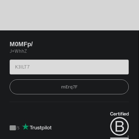
M0MFp/
J+WhhZ
mErq7F
/
5
Trustpilot
score