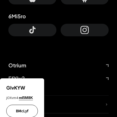
6Mi5ro
Otrium
FfYIy2
GIvKYW
jOXvm4
mI5M8K
KIjvtr
BMcLyf