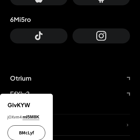
6Mi5ro
Otrium
FfYIy2
GIvKYW
jOXvm4
mI5M8K
KIjvtr
BMcLyf