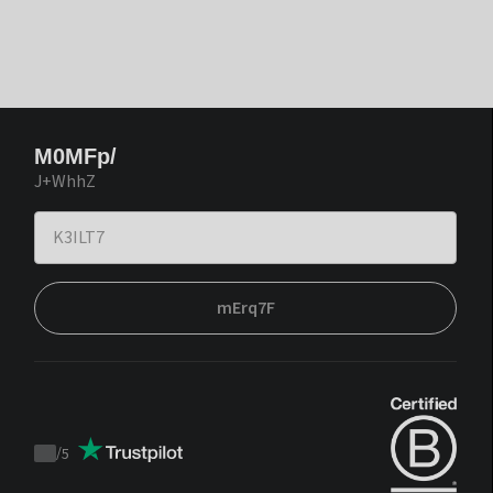
M0MFp/
J+WhhZ
mErq7F
/
5
Trustpilot
score