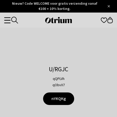
Otrium
Nieuw? Code WELCOME voor gratis verzending vanaf
/
5
Trustpilot
€100 + 10% korting.
score
Otrium
Categories
home
page
U/RGJC
qQPLVh
qObvX7
nYKQKg