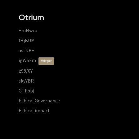
Otrium
+mNwru
lHjBUM
astDB+
igWSFm
vdzprr
z98/0Y
skyYBR
GTFpbj
Ethical Governance
Ethical impact