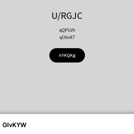
U/RGJC
qQPLVh
qObvX7
nYKQKg
GIvKYW