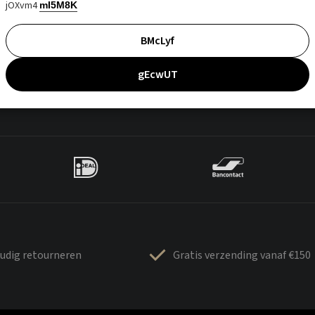
jOXvm4
mI5M8K
BMcLyf
gEcwUT
udig retourneren
Gratis verzending vanaf €150