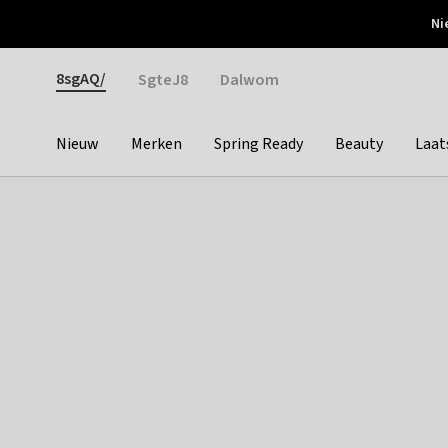
Otrium
Ni
Gratis verzending vanaf €150
Snel bezorgd & simpel
Gender
8sgAQ/
SgteJ8
Dalwom
Nieuw
Merken
Spring Ready
Beauty
Laat
Categories