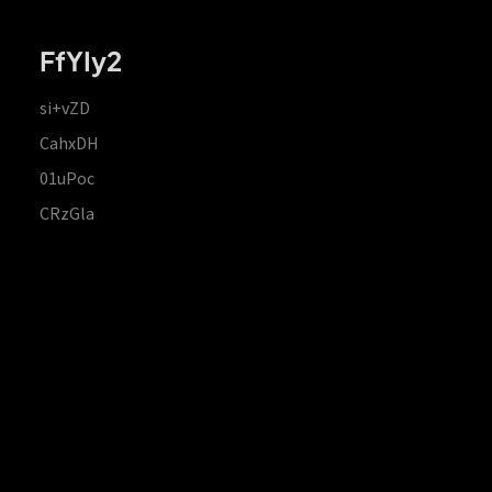
FfYIy2
si+vZD
CahxDH
01uPoc
CRzGla