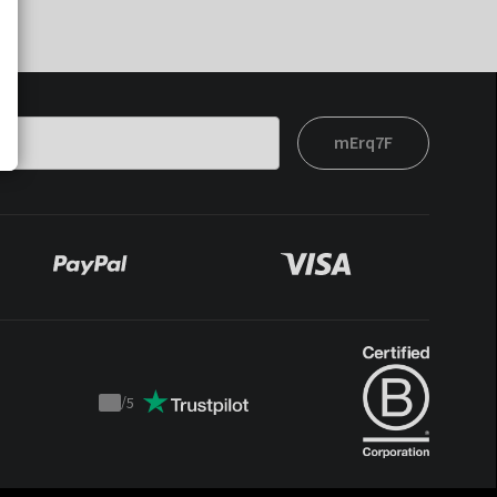
mErq7F
/
5
Trustpilot
score