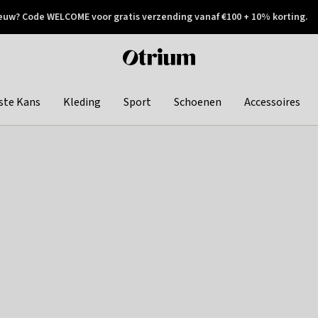
euw? Code WELCOME voor gratis verzending vanaf €100 + 10% korting.
 geretourneerd
Achteraf betalen
Otrium
home
page
ste Kans
Kleding
Sport
Schoenen
Accessoires