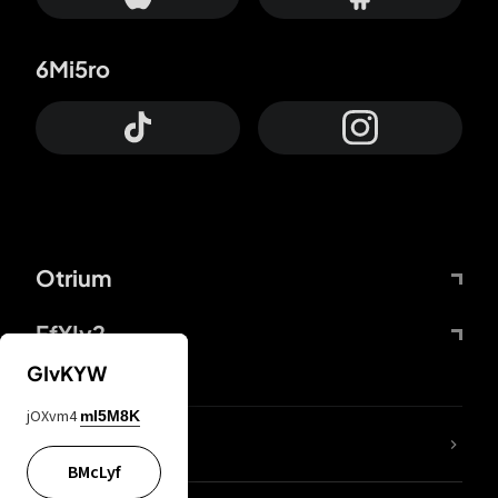
6Mi5ro
Otrium
FfYIy2
GIvKYW
jOXvm4
mI5M8K
KIjvtr
BMcLyf