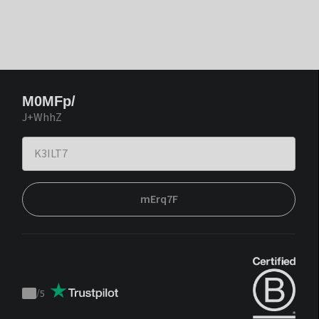
M0MFp/
J+WhhZ
mErq7F
/
5
Trustpilot
score