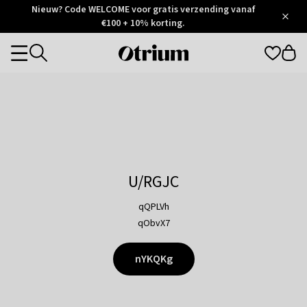
Otrium
Nieuw? Code WELCOME voor gratis verzending vanaf
/
5
Trustpilot
€100 + 10% korting.
score
Otrium
Categories
home
page
U/RGJC
qQPLVh
qObvX7
nYKQKg