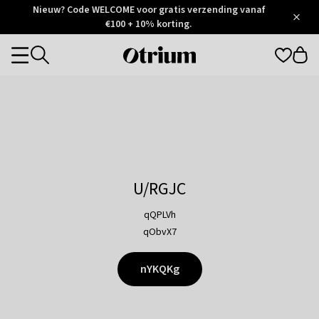
Otrium
Nieuw? Code WELCOME voor gratis verzending vanaf
/
5
Trustpilot
€100 + 10% korting.
score
Otrium
Categories
home
page
U/RGJC
qQPLVh
qObvX7
nYKQKg