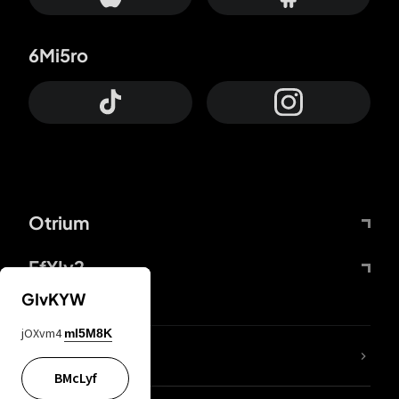
6Mi5ro
Otrium
FfYIy2
GIvKYW
jOXvm4
mI5M8K
KIjvtr
BMcLyf