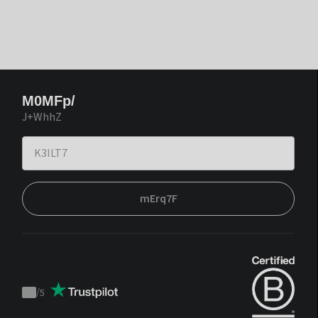
M0MFp/
J+WhhZ
mErq7F
/
5
Trustpilot
score